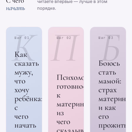
С чего
читаете впервые — лучше в этом
начать
порядке.
К
П
Б
Шаг 01
Шаг 02
Шаг 03
Как
сказать
Боюсь
мужу,
стать
Психологическая
что
мамой:
готовность
хочу
страх
к
ребёнка:
материнс
материнству:
с
и как
из
чего
его
чего
начать
прожить
складывается