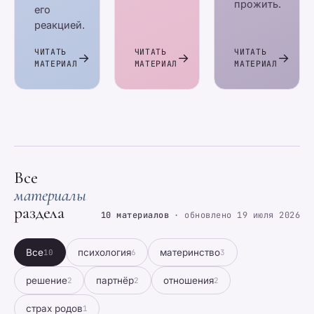
прожить.
его
реакцией.
ЧИТАТЬ
ЧИТАТЬ
ЧИТАТЬ
МАТЕРИАЛ
МАТЕРИАЛ
МАТЕРИАЛ
Все
материалы
раздела
10 материалов
· обновлено 19 июля 2026
Все
психология
материнство
10
6
3
решение
партнёр
отношения
2
2
2
страх родов
1