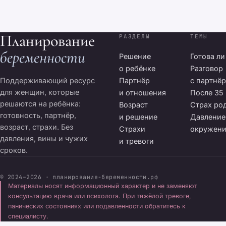
Планирование
РАЗДЕЛЫ
ТЕМЫ
беременности
Решение
Готова ли
о ребёнке
Разговор
Поддерживающий ресурс
Партнёр
с партнё
для женщин, которые
и отношения
После 35
решаются на ребёнка:
Возраст
Страх ро
готовность, партнёр,
и решение
Давление
возраст, страхи. Без
Страхи
окружен
давления, вины и чужих
и тревоги
сроков.
© 2024–2026 · планирование-беременности.рф
Материалы носят информационный характер и не заменяют
консультацию врача или психолога. При тяжёлой тревоге,
панических состояниях или подавленности обратитесь к
специалисту.