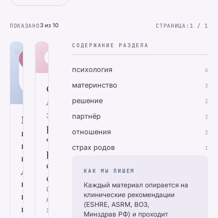
ПОКАЗАНО
3 из 10
СТРАНИЦА:
1 / 1
СОДЕРЖАНИЕ РАЗДЕЛА
М
С
ГЛАВНЫЙ
МУЖ
CHILDFREE
ГИД
НЕ
психология
6
ГОТОВ
К
материнство
Стоит
3
ДЕТЯМ
ли
решение
2
заводить
партнёр
Муж
2
ребёнка:
не
отношения
2
честный
готов
страх родов
1
разговор
к
с
детям:
КАК МЫ ПИШЕМ
собой
как
Каждый материал опирается на
Стоит
понять
клинические рекомендации
ли
(ESHRE, ASRM, ВОЗ,
причину
заводить
Минздрав РФ) и проходит