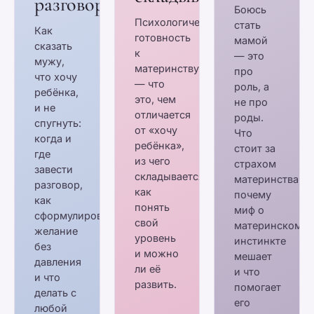
разговор
Боюсь
Психологическая
стать
Как
готовность
мамой
сказать
к
— это
мужу,
материнству
про
что хочу
— что
роль, а
ребёнка,
это, чем
не про
и не
отличается
роды.
спугнуть:
от «хочу
Что
когда и
ребёнка»,
стоит за
где
из чего
страхом
завести
складывается,
материнства,
разговор,
как
почему
как
понять
миф о
сформулировать
свой
материнском
желание
уровень
инстинкте
без
и можно
мешает
давления
ли её
и что
и что
развить.
помогает
делать с
его
любой