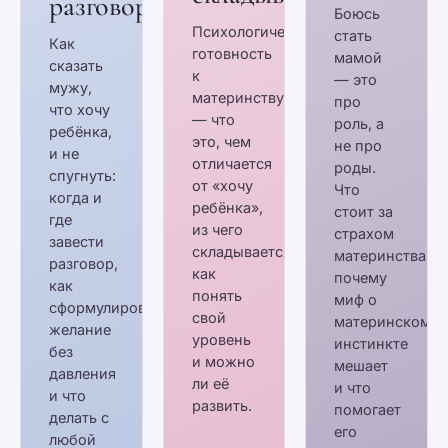
разговор
Боюсь
Психологическая
стать
Как
готовность
мамой
сказать
к
— это
мужу,
материнству
про
что хочу
— что
роль, а
ребёнка,
это, чем
не про
и не
отличается
роды.
спугнуть:
от «хочу
Что
когда и
ребёнка»,
стоит за
где
из чего
страхом
завести
складывается,
материнства,
разговор,
как
почему
как
понять
миф о
сформулировать
свой
материнском
желание
уровень
инстинкте
без
и можно
мешает
давления
ли её
и что
и что
развить.
помогает
делать с
его
любой