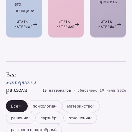
прожить.
его
реакцией.
ЧИТАТЬ
ЧИТАТЬ
ЧИТАТЬ
МАТЕРИАЛ
МАТЕРИАЛ
МАТЕРИАЛ
Все
материалы
раздела
10 материалов
· обновлено 19 июля 2026
Все
психология
материнство
10
6
3
решение
партнёр
отношения
2
2
2
разговор с партнёром
1