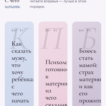
С чего
читаете впервые — лучше в этом
начать
порядке.
К
П
Б
Шаг 01
Шаг 02
Шаг 03
Как
сказать
Боюсь
мужу,
стать
Психологическая
что
мамой:
готовность
хочу
страх
к
ребёнка:
материнс
материнству:
с
и как
из
чего
его
чего
начать
прожить
складывается