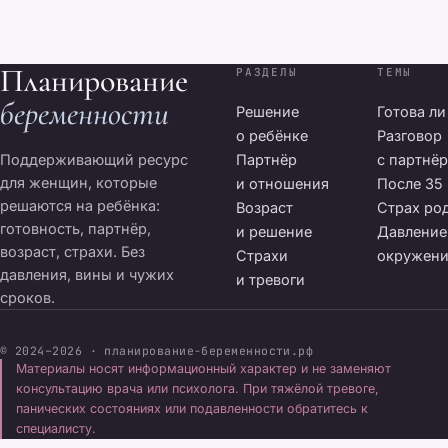
Планирование
РАЗДЕЛЫ
ТЕМЫ
беременности
Решение
Готова ли
о ребёнке
Разговор
Поддерживающий ресурс
Партнёр
с партнё
для женщин, которые
и отношения
После 35
решаются на ребёнка:
Возраст
Страх ро
готовность, партнёр,
и решение
Давление
возраст, страхи. Без
Страхи
окружен
давления, вины и чужих
и тревоги
сроков.
© 2024–2026 · планирование-беременности.рф
Материалы носят информационный характер и не заменяют
консультацию врача или психолога. При тяжёлой тревоге,
панических состояниях или подавленности обратитесь к
специалисту.