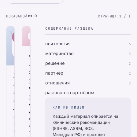
ПОКАЗАНО
3 из 10
СТРАНИЦА:
1 / 1
СОДЕРЖАНИЕ РАЗДЕЛА
М
С
ГЛАВНЫЙ
МУЖ
CHILDFREE
ГИД
НЕ
психология
6
ГОТОВ
К
материнство
Стоит
3
ДЕТЯМ
ли
решение
2
заводить
партнёр
Муж
2
ребёнка:
не
отношения
2
честный
готов
разговор с партнёром
1
разговор
к
с
детям:
КАК МЫ ПИШЕМ
собой
как
Каждый материал опирается на
Стоит
понять
клинические рекомендации
ли
(ESHRE, ASRM, ВОЗ,
причину
заводить
Минздрав РФ) и проходит