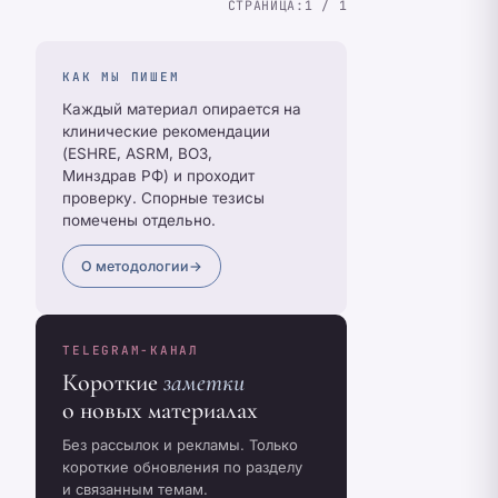
СТРАНИЦА:
1 / 1
КАК МЫ ПИШЕМ
Каждый материал опирается на
клинические рекомендации
(ESHRE, ASRM, ВОЗ,
Минздрав РФ) и проходит
проверку. Спорные тезисы
помечены отдельно.
О методологии
→
TELEGRAM-КАНАЛ
Короткие
заметки
о новых материалах
Без рассылок и рекламы. Только
короткие обновления по разделу
и связанным темам.